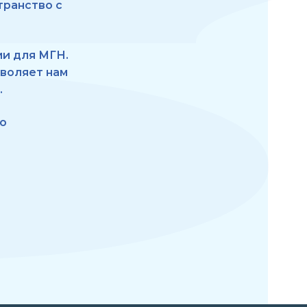
транство с
ии для МГН.
зволяет нам
.
го