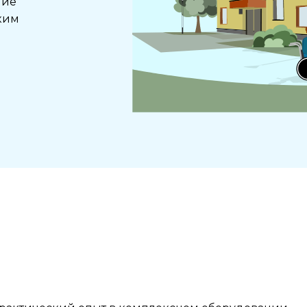
ние
ким