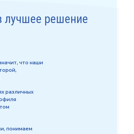
в лучшее решение
начит, что наши
торой,
ях различных
рофиля
етом
и, понимаем